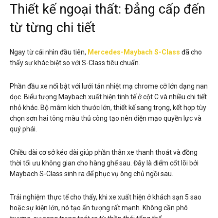
Thiết kế ngoại thất: Đẳng cấp đến
từ từng chi tiết
Ngay từ cái nhìn đầu tiên,
Mercedes-Maybach S-Class
đã cho
thấy sự khác biệt so với S-Class tiêu chuẩn.
Phần đầu xe nổi bật với lưới tản nhiệt mạ chrome cỡ lớn dạng nan
dọc. Biểu tượng Maybach xuất hiện tinh tế ở cột C và nhiều chi tiết
nhỏ khác. Bộ mâm kích thước lớn, thiết kế sang trọng, kết hợp tùy
chọn sơn hai tông màu thủ công tạo nên diện mạo quyền lực và
quý phái.
Chiều dài cơ sở kéo dài giúp phần thân xe thanh thoát và đồng
thời tối ưu không gian cho hàng ghế sau. Đây là điểm cốt lõi bởi
Maybach S-Class sinh ra để phục vụ ông chủ ngồi sau.
Trải nghiệm thực tế cho thấy, khi xe xuất hiện ở khách sạn 5 sao
hoặc sự kiện lớn, nó tạo ấn tượng rất mạnh. Không cần phô