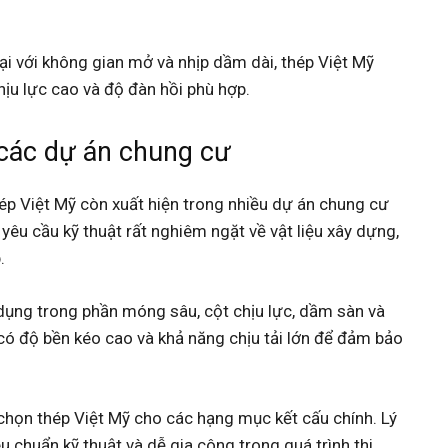
đại với không gian mở và nhịp dầm dài, thép Việt Mỹ
ịu lực cao và độ đàn hồi phù hợp.
 các dự án chung cư
ép Việt Mỹ còn xuất hiện trong nhiều dự án chung cư
yêu cầu kỹ thuật rất nghiêm ngặt về vật liệu xây dựng,
.
ụng trong phần móng sâu, cột chịu lực, dầm sàn và
ó độ bền kéo cao và khả năng chịu tải lớn để đảm bảo
 chọn thép Việt Mỹ cho các hạng mục kết cấu chính. Lý
êu chuẩn kỹ thuật và dễ gia công trong quá trình thi