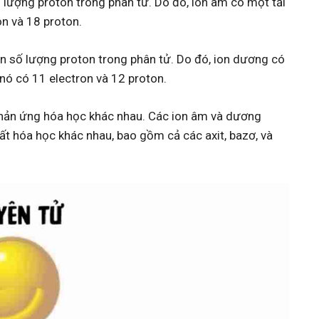
 lượng proton trong phân tử. Do đó, ion âm có một tải
on và 18 proton.
n số lượng proton trong phân tử. Do đó, ion dương có
 nó có 11 electron và 12 proton.
phản ứng hóa học khác nhau. Các ion âm và dương
ất hóa học khác nhau, bao gồm cả các axit, bazơ, và