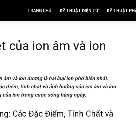
TRANG CHỦ
KỸ THUẬT ĐIỆN TỬ
KỸ THUẬT PH
t của ion âm và ion
n âm và ion dương là hai loại ion phổ biến nhất.
đặc điểm, tính chất và ảnh hưởng của ion âm và ion
g của ion trong cuộc sống hàng ngày.
ơng: Các Đặc Điểm, Tính Chất và