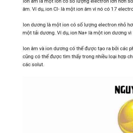
Ion âm là một ion có số lượng electron lớn hơn số
âm. Ví dụ, ion Cl- là một ion âm vì nó có 17 electr
Ion dương là một ion có số lượng electron nhỏ hơ
một tải dương. Ví dụ, ion Na+ là một ion dương vì
Ion âm và ion dương có thể được tạo ra bởi các 
cũng có thể được tìm thấy trong nhiều loại hợp ch
các solut.