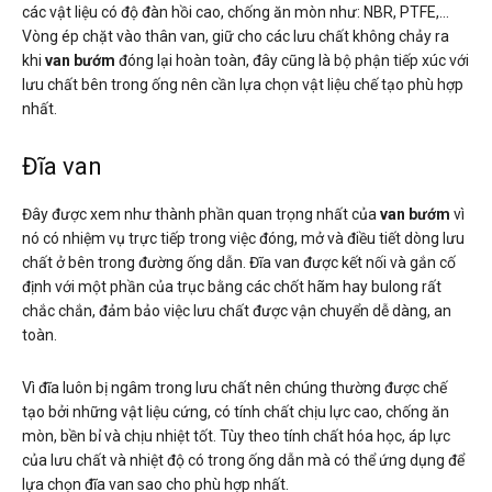
các vật liệu có độ đàn hồi cao, chống ăn mòn như: NBR, PTFE,…
Vòng ép chặt vào thân van, giữ cho các lưu chất không chảy ra
khi
van bướm
đóng lại hoàn toàn, đây cũng là bộ phận tiếp xúc với
lưu chất bên trong ống nên cần lựa chọn vật liệu chế tạo phù hợp
nhất.
Đĩa van
Đây được xem như thành phần quan trọng nhất của
van bướm
vì
nó có nhiệm vụ trực tiếp trong việc đóng, mở và điều tiết dòng lưu
chất ở bên trong đường ống dẫn. Đĩa van được kết nối và gắn cố
định với một phần của trục bằng các chốt hãm hay bulong rất
chắc chắn, đảm bảo việc lưu chất được vận chuyển dễ dàng, an
toàn.
Vì đĩa luôn bị ngâm trong lưu chất nên chúng thường được chế
tạo bởi những vật liệu cứng, có tính chất chịu lực cao, chống ăn
mòn, bền bỉ và chịu nhiệt tốt. Tùy theo tính chất hóa học, áp lực
của lưu chất và nhiệt độ có trong ống dẫn mà có thể ứng dụng để
lựa chọn đĩa van sao cho phù hợp nhất.