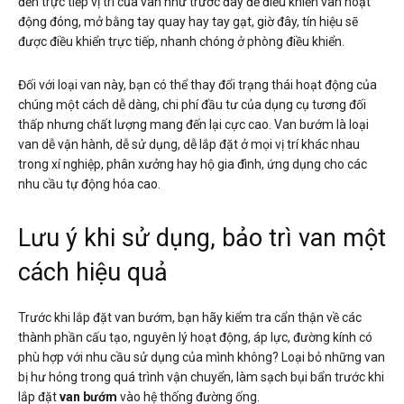
đến trực tiếp vị trí của van như trước đây để điều khiển van hoạt
động đóng, mở bằng tay quay hay tay gạt, giờ đây, tín hiệu sẽ
được điều khiển trực tiếp, nhanh chóng ở phòng điều khiển.
Đối với loại van này, bạn có thể thay đổi trạng thái hoạt động của
chúng một cách dễ dàng, chi phí đầu tư của dụng cụ tương đối
thấp nhưng chất lượng mang đến lại cực cao. Van bướm là loại
van dễ vận hành, dễ sử dụng, dễ lắp đặt ở mọi vị trí khác nhau
trong xí nghiệp, phân xưởng hay hộ gia đình, ứng dụng cho các
nhu cầu tự động hóa cao.
Lưu ý khi sử dụng, bảo trì van một
cách hiệu quả
Trước khi lắp đặt van bướm, bạn hãy kiểm tra cẩn thận về các
thành phần cấu tạo, nguyên lý hoạt động, áp lực, đường kính có
phù hợp với nhu cầu sử dụng của mình không? Loại bỏ những van
bị hư hỏng trong quá trình vận chuyển, làm sạch bụi bẩn trước khi
lắp đặt
van bướm
vào hệ thống đường ống.