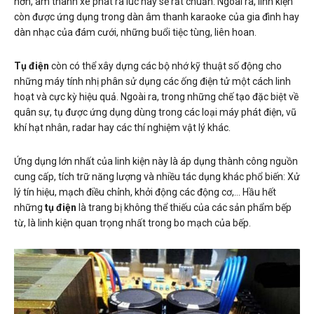
hơn, âm thanh xe phát ra lúc này sẽ rất chuẩn. Ngoài ra, linh kiện
còn được ứng dụng trong dàn âm thanh karaoke của gia đình hay
dàn nhạc của đám cưới, những buổi tiệc tùng, liên hoan.
Tụ điện
còn có thể xây dựng các bộ nhớ kỹ thuật số động cho
những máy tính nhị phân sử dụng các ống điện tử một cách linh
hoạt và cực kỳ hiệu quả. Ngoài ra, trong những chế tạo đặc biệt về
quân sự, tụ được ứng dụng dùng trong các loại máy phát điện, vũ
khí hạt nhân, radar hay các thí nghiệm vật lý khác.
Ứng dụng lớn nhất của linh kiện này là áp dụng thành công nguồn
cung cấp, tích trữ năng lượng và nhiều tác dụng khác phổ biến: Xử
lý tín hiệu, mạch điều chỉnh, khởi động các động cơ,… Hầu hết
những
tụ điện
là trang bị không thể thiếu của các sản phẩm bếp
từ, là linh kiện quan trọng nhất trong bo mạch của bếp.