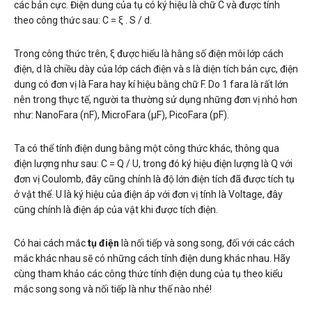
các bản cực. Điện dung của tụ có ký hiệu là chữ C và được tính
theo công thức sau: C = ξ . S / d.
Trong công thức trên, ξ được hiểu là hằng số điện môi lớp cách
điện, d là chiều dày của lớp cách điện và s là diện tích bản cực, điện
dung có đơn vị là Fara hay kí hiệu bằng chữ F. Do 1 fara là rất lớn
nên trong thực tế, người ta thường sử dụng những đơn vị nhỏ hơn
như: NanoFara (nF), MicroFara (µF
)
, PicoFara (pF).
Ta có thể tính điện dung bằng một công thức khác, thông qua
điện lượng như sau: C = Q / U, trong đó ký hiệu điện lượng là Q với
đơn vị Coulomb, đây cũng chính là độ lớn điện tích đã được tích tụ
ở vật thể. U là ký hiệu của điện áp với đơn vị tính là Voltage, đây
cũng chính là điện áp của vật khi được tích điện.
Có hai cách mắc
tụ điện
là nối tiếp và song song, đối với các cách
mắc khác nhau sẽ có những cách tính điện dung khác nhau. Hãy
cùng tham khảo các công thức tính điện dung của tụ theo kiểu
mắc song song và nối tiếp là như thế nào nhé!