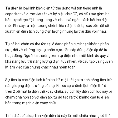
Tụ điện
là loại linh kiện điện tử thụ động với tên tiếng anh là
capacitor và được viết tắt với ký hiệu chữ “C”, có cấu tạo gồm hai
bản cực được đặt song song với nhau và ngăn cách bởi lớp điện
môi. Khi xảy ra hiện tượng chênh lệch điện thế, tại các bề mặt sẽ
xuất hiện điện tích cùng điện lượng nhưng lại trái dấu với nhau.
Tụ có hai chân có thể tồn tại ở dạng phân cực hoặc không phân
cực, đối với những loại tụ phân cực, cần cấp đúng điện áp để tụ
hoạt động. Người ta thường xem
tụ điện
như một bình ắc quy vì
khả năng lưu trữ năng lượng điện, tuy nhiên, về cấu tạo và nguyên
lý làm việc của chúng khác nhau hoàn toàn.
Sự tích tụ các điện tích trên hai bề mặt sẽ tạo ra khả năng tích trữ
năng lượng điện trường của tụ. Khi có sự chênh lệch điện thế ở
trên 2 bề mặt là điện thế xoay chiều, sự tích lũy điện tích lúc này bị
chậm pha hơn so với điện áp, từ đó tạo ra trở kháng của
tụ điện
bên trong mạch điện xoay chiều.
Tính chất của loại linh kiện điện tử này là một chiều nhưng có thể