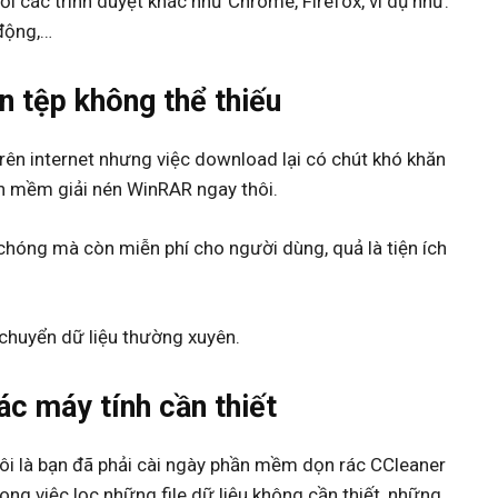
i các trình duyệt khác như Chrome, Firefox, ví dụ như:
 động,…
 tệp không thể thiếu
ên internet nhưng việc download lại có chút khó khăn
ần mềm giải nén WinRAR ngay thôi.
h chóng mà còn miễn phí cho người dùng, quả là tiện ích
 chuyển dữ liệu thường xuyên.
c máy tính cần thiết
ôi là bạn đã phải cài ngày phần mềm dọn rác CCleaner
ong việc lọc những file dữ liệu không cần thiết, những