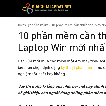
KỸ THUẬT PHẦN MỀM
Kỹ thuật phần mềm
10 phần mềm cần thiết cho Máy tín
10 phần mềm cần thi
Laptop Win mới nhấ
Bạn vừa mới mua cho mình một em máy tính/lapt
biết nên chọn định dạng
kỹ thuật phần mềm
nào để
nghiệm tốt nhất hay không.
Vậy thì đừng lo lắng quá nhé, bài viết này chính
sẽ giới thiệu cho người dùng những phần mềm cầ