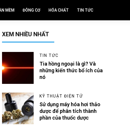
ẦN MỀM
ĐÔNG CƠ
HÓA CHẤT
TIN TỨC
XEM NHIỀU NHẤT
TIN TỨC
Tia hồng ngoại là gì? Và
những kiến thức bổ ích của
nó
KỸ THUẬT ĐIỆN TỬ
Sử dụng máy hóa hơi thảo
dược để phân tích thành
phần của thuốc dược