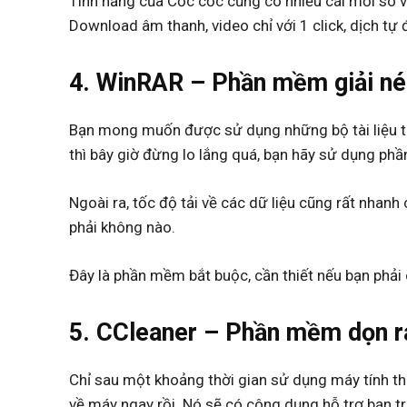
Tính năng của Cốc cốc cũng có nhiều cái mới so vớ
Download âm thanh, video chỉ với 1 click, dịch tự
4. WinRAR – Phần mềm giải nén
Bạn mong muốn được sử dụng những bộ tài liệu tr
thì bây giờ đừng lo lắng quá, bạn hãy sử dụng ph
Ngoài ra, tốc độ tải về các dữ liệu cũng rất nhan
phải không nào.
Đây là phần mềm bắt buộc, cần thiết nếu bạn phải
5. CCleaner – Phần mềm dọn rá
Chỉ sau một khoảng thời gian sử dụng máy tính th
về máy ngay rồi. Nó sẽ có công dụng hỗ trợ bạn tr