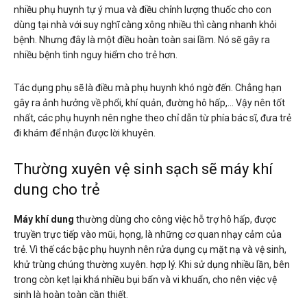
nhiều phụ huynh tự ý mua và điều chỉnh lượng thuốc cho con
dùng tại nhà với suy nghĩ càng xông nhiều thì càng nhanh khỏi
bệnh. Nhưng đây là một điều hoàn toàn sai lầm. Nó sẽ gây ra
nhiều bệnh tình nguy hiểm cho trẻ hơn.
Tác dụng phụ sẽ là điều mà phụ huynh khó ngờ đến. Chẳng hạn
gây ra ảnh hưởng về phổi, khí quản, đường hô hấp,… Vậy nên tốt
nhất, các phụ huynh nên nghe theo chỉ dẫn từ phía bác sĩ, đưa trẻ
đi khám để nhận được lời khuyên.
Thường xuyên vệ sinh sạch sẽ máy khí
dung cho trẻ
Máy khí dung
thường dùng cho công việc hỗ trợ hô hấp, được
truyền trực tiếp vào mũi, họng, là những cơ quan nhạy cảm của
trẻ. Vì thế các bậc phụ huynh nên rửa dụng cụ mặt nạ và vệ sinh,
khử trùng chúng thường xuyên. hợp lý. Khi sử dụng nhiều lần, bên
trong còn kẹt lại khá nhiều bụi bẩn và vi khuẩn, cho nên việc vệ
sinh là hoàn toàn cần thiết.