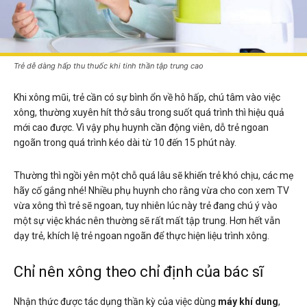
Trẻ dễ dàng hấp thu thuốc khi tinh thần tập trung cao
Khi xông mũi, trẻ cần có sự bình ổn về hô hấp, chú tâm vào việc
xông, thường xuyên hít thở sâu trong suốt quá trình thì hiệu quả
mới cao được. Vì vậy phụ huynh cần động viên, dỗ trẻ ngoan
ngoãn trong quá trình kéo dài từ 10 đến 15 phút này.
Thường thì ngồi yên một chỗ quá lâu sẽ khiến trẻ khó chịu, các mẹ
hãy cố gắng nhé! Nhiều phụ huynh cho rằng vừa cho con xem TV
vừa xông thì trẻ sẽ ngoan, tuy nhiên lúc này trẻ đang chú ý vào
một sự việc khác nên thường sẽ rất mất tập trung. Hơn hết vẫn
dạy trẻ, khích lệ trẻ ngoan ngoãn để thực hiện liệu trình xông.
Chỉ nên xông theo chỉ định của bác sĩ
Nhận thức được tác dụng thần kỳ của việc dùng
máy khí dung
,