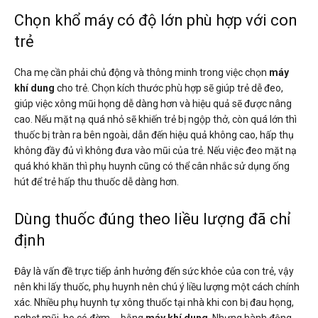
Chọn khổ máy có độ lớn phù hợp với con
trẻ
Cha mẹ cần phải chủ động và thông minh trong việc chọn
máy
khí dung
cho trẻ. Chọn kích thước phù hợp sẽ giúp trẻ dễ đeo,
giúp việc xông mũi họng dễ dàng hơn và hiệu quả sẽ được nâng
cao. Nếu mặt nạ quá nhỏ sẽ khiến trẻ bị ngộp thở, còn quá lớn thì
thuốc bị tràn ra bên ngoài, dẫn đến hiệu quả không cao, hấp thụ
không đầy đủ vì không đưa vào mũi của trẻ. Nếu việc đeo mặt nạ
quá khó khăn thì phụ huynh cũng có thể cân nhắc sử dụng ống
hút để trẻ hấp thu thuốc dễ dàng hơn.
Dùng thuốc đúng theo liều lượng đã chỉ
định
Đây là vấn đề trực tiếp ảnh hưởng đến sức khỏe của con trẻ, vậy
nên khi lấy thuốc, phụ huynh nên chú ý liều lượng một cách chính
xác. Nhiều phụ huynh tự xông thuốc tại nhà khi con bị đau họng,
nghẹt mũi, ho có đờm,… bằng
máy khí dung
. Nhưng hành động