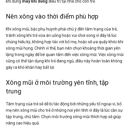
khi dùng
máy khí dung
điều trị tại nhà cho con trẻ.
Nên xông vào thời điểm phù hợp
Khi xông mũi, bậc phụ huynh phải chú ý đến tâm trạng của trẻ,
tránh xông khi trẻ vừa ăn uống hoặc vui chơi xong vì đây là lúc
chúng hiếu kỳ, không hợp tác với bố mẹ, hoặc sẽ ưa quấy khóc khi
xông mũi họng. Chính vì thế, bạn nên chọn khoảng thời gian yên
lặng trong ngày để bé quan tâm đến việc xông mũi. Việc xông mũi
cũng có thể tận dụng khi trẻ đang ngủ, điều này hoàn toàn không
gây ra khó khăn hay bất lợi.
Xông mũi ở môi trường yên tĩnh, tập
trung
Tâm trạng của trẻ sẽ dễ bị tác động bởi những yếu tố ngoại vi, bố
mẹ nên xông mũi cho trẻ ở những nơi yên tĩnh vì đây là lúc cần sự
tập trung, chú tâm. Chọn môi trường xông mũi thích hợp sẽ giúp
nâng cao hiệu quả.