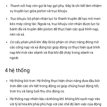
Thanh nối
: hay còn gọi là tay gạt phụ. Đây là chi tiết làm nhiệm
vụ truyền lực giữa piston và trục khuỷu.
Trục khuỷu
: bộ phận nhận lực từ thanh truyền để tạo mô men
kéo máy công tác. Ngoài ra, trục khuỷu còn nhận được lực từ
bánh đà và truyền đến piston để thực hiện các quá trình nạp,
nén và xả.
Cơ cấu phân phối khí
: đây là bộ phận có chức năng đóng mở
các cổng nạp và xả đúng lúc giúp động cơ thực hiện quá trình
nạp khí mới vào xilanh và thải khí đã cháy trong xilanh ra
ngoài.
4 hệ thống
Hệ thống bôi trơn: Hệ thống thực hiện chức năng đưa dầu bôi
trơn đến các chi tiết trong động cơ giúp chúng hoạt động tốt,
trơn tru và tăng tuổi thọ cho động cơ.
Hệ thống nạp nhiên liệu và không khí: không khí sạch nạp vào
với tỷ lệ hòa khí phải phù hợp với các chế độ làm việc của động