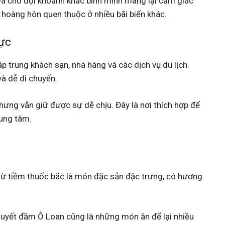
 và chờ đợi khoảnh khắc bình minh mang lại cảm giác
 hoàng hôn quen thuộc ở nhiều bãi biển khác.
hực
p trung khách sạn, nhà hàng và các dịch vụ du lịch.
à dễ di chuyển.
nhưng vẫn giữ được sự dễ chịu. Đây là nơi thích hợp để
ung tâm.
gừ tiềm thuốc bắc là món đặc sản đặc trưng, có hương
 huyết đầm Ô Loan cũng là những món ăn để lại nhiều