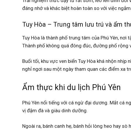
Trải nghiệm thức dậy từ rất sớm, leo lên đỉnh đồi
đáng nhớ và khác biệt hoàn toàn so với việc ngắm
Tuy Hòa – Trung tâm lưu trú và ẩm t
Tuy Hòa là thành phố trung tâm của Phú Yên, nơi tậ
Thành phố không quá đông đúc, đường phố rộng v
Buổi tối, khu vực ven biển Tuy Hòa khá nhộn nhịp 
nghỉ ngơi sau một ngày tham quan các điểm xa tr
Ẩm thực khi du lịch Phú Yên
Phú Yên nổi tiếng với cá ngừ đại dương. Mắt cá n
vị đậm đà và giàu dinh dưỡng.
Ngoài ra, bánh canh hẹ, bánh hỏi lòng heo hay sò