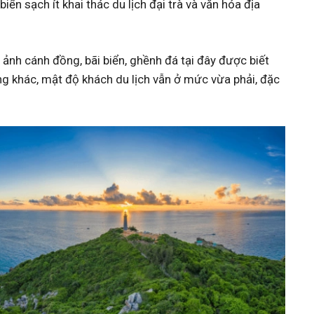
ển sạch ít khai thác du lịch đại trà và văn hóa địa
 ảnh cánh đồng, bãi biển, ghềnh đá tại đây được biết
ơng khác, mật độ khách du lịch vẫn ở mức vừa phải, đặc