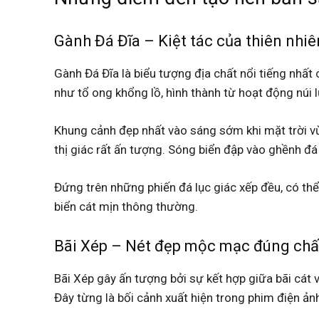
Gành Đá Đĩa – Kiệt tác của thiên nhiê
Gành Đá Đĩa là biểu tượng địa chất nổi tiếng nhấ
như tổ ong khổng lồ, hình thành từ hoạt động núi 
Khung cảnh đẹp nhất vào sáng sớm khi mặt trời vừ
thị giác rất ấn tượng. Sóng biển đập vào ghềnh đ
Đứng trên những phiến đá lục giác xếp đều, có thể
biển cát mịn thông thường.
Bãi Xép – Nét đẹp mộc mạc đúng chấ
Bãi Xép gây ấn tượng bởi sự kết hợp giữa bãi cát v
Đây từng là bối cảnh xuất hiện trong phim điện ảnh