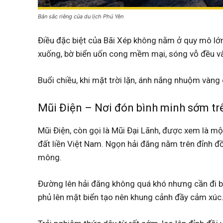
Bản sắc riêng của du lịch Phú Yên
Điều đặc biệt của Bãi Xép không nằm ở quy mô lớn
xuống, bờ biển uốn cong mềm mại, sóng vỗ đều và 
Buổi chiều, khi mặt trời lặn, ánh nắng nhuộm vàng
Mũi Điện – Nơi đón bình minh sớm trê
Mũi Điện, còn gọi là Mũi Đại Lãnh, được xem là m
đất liền Việt Nam. Ngọn hải đăng nằm trên đỉnh đ
mông.
Đường lên hải đăng không quá khó nhưng cần đi b
phủ lên mặt biển tạo nên khung cảnh đầy cảm xúc