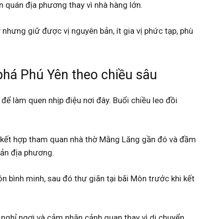
ọn quán địa phương thay vì nhà hàng lớn.
hưng giữ được vị nguyên bản, ít gia vị phức tạp, phù
phá Phú Yên theo chiều sâu
để làm quen nhịp điệu nơi đây. Buổi chiều leo đồi
, kết hợp tham quan nhà thờ Mằng Lăng gần đó và đầm
sản địa phương.
 bình minh, sau đó thư giãn tại bãi Môn trước khi kết
 nghỉ ngơi và cảm nhận cảnh quan thay vì di chuyển