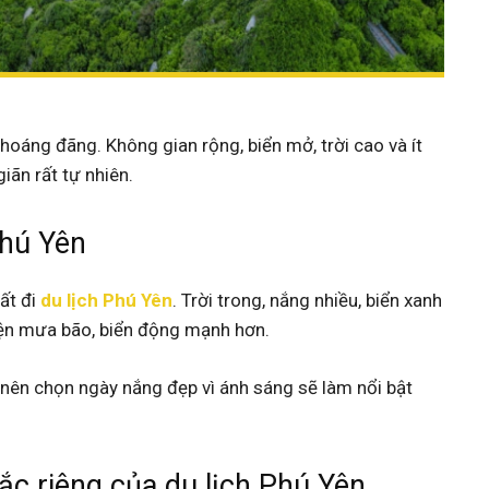
hoáng đãng. Không gian rộng, biển mở, trời cao và ít
iãn rất tự nhiên.
Phú Yên
ất đi
du lịch Phú Yên
. Trời trong, nắng nhiều, biển xanh
iện mưa bão, biển động mạnh hơn.
nên chọn ngày nắng đẹp vì ánh sáng sẽ làm nổi bật
c riêng của du lịch Phú Yên