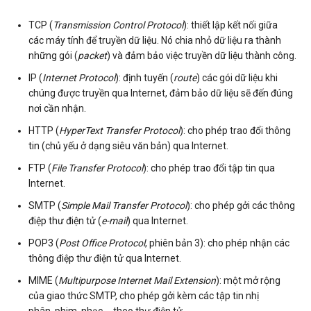
TCP (
Transmission Control Protocol
): thiết lập kết nối giữa
các máy tính để truyền dữ liệu. Nó chia nhỏ dữ liệu ra thành
những gói (
packet
) và đảm bảo việc truyền dữ liệu thành công.
IP (
Internet Protocol
): định tuyến (
route
) các gói dữ liệu khi
chúng được truyền qua Internet, đảm bảo dữ liệu sẽ đến đúng
nơi cần nhận.
HTTP (
HyperText Transfer Protocol
): cho phép trao đổi thông
tin (chủ yếu ở dạng siêu văn bản) qua Internet.
FTP (
File Transfer Protocol
): cho phép trao đổi tập tin qua
Internet.
SMTP (
Simple Mail Transfer Protocol
): cho phép gởi các thông
điệp thư điện tử (
e-mail
) qua Internet.
POP3 (
Post Office Protocol
, phiên bản 3): cho phép nhận các
thông điệp thư điện tử qua Internet.
MIME (
Multipurpose Internet Mail Extension
): một mở rộng
của giao thức SMTP, cho phép gởi kèm các tập tin nhị
phân, phim, nhạc,… theo thư điện tử.