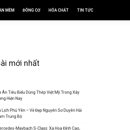
ẦN MỀM
ĐÔNG CƠ
HÓA CHẤT
TIN TỨC
ài mới nhất
 Án Tiêu Biểu Dùng Thép Việt Mỹ Trong Xây
ng Hiện Nay
 Lịch Phú Yên – Vẻ Đẹp Nguyên Sơ Duyên Hải
am Trung Bộ
rcedes-Maybach S-Class: Xa Hoa Đỉnh Cao,