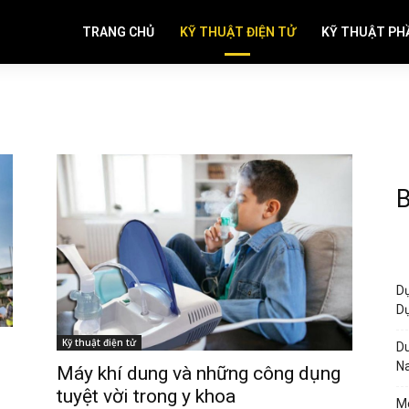
TRANG CHỦ
KỸ THUẬT ĐIỆN TỬ
KỸ THUẬT PH
B
Dự
Dự
Kỹ thuật điện tử
Du
N
Máy khí dung và những công dụng
tuyệt vời trong y khoa
Me