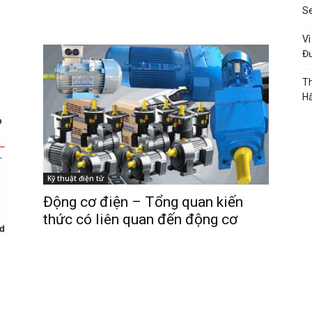
S
V
Đ
Th
H
Kỹ thuật điện tử
Động cơ điện – Tổng quan kiến
thức có liên quan đến động cơ