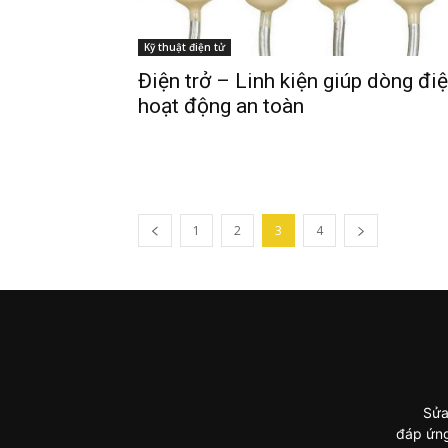
Kỹ thuật điện tử
Điện trở – Linh kiện giúp dòng đi
hoạt động an toàn
1
2
3
4
Sửa
đáp ứng